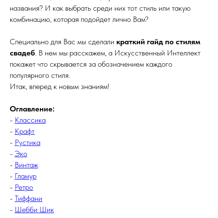
названия? И как выбрать среди них тот стиль или такую
комбинацию, которая подойдет лично Вам?
Специально для Вас мы сделали
краткий гайд по стилям
свадеб
. В нем мы расскажем, а Искусственный Интеллект
покажет что скрывается за обозначением каждого
популярного стиля.
Итак, вперед к новым знаниям!
Оглавление:
-
Классика
-
Крафт
-
Рустика
-
Эко
-
Винтаж
-
Гламур
-
Ретро
-
Тиффани
-
Шебби Шик