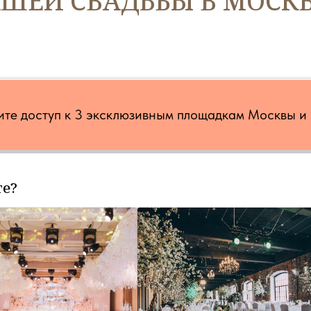
АШЕЙ СВАДЬБЫ В МОСКВ
чите доступ к 3 эксклюзивным площадкам Москвы 
те?