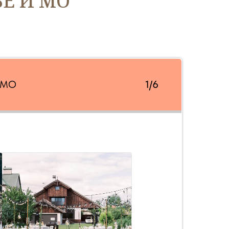
Е И МО
и МО
1/6