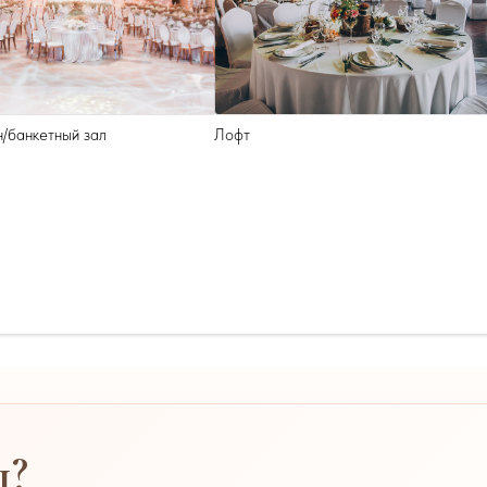
/банкетный зал
Лофт
ы?