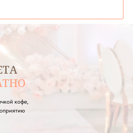
ЕТА
АТНО
ечкой кофе,
роприятию