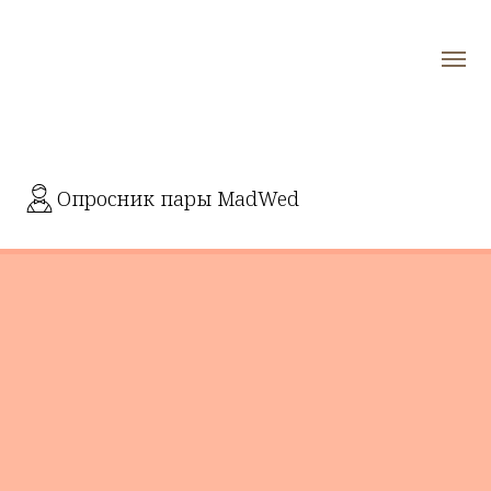
Опросник пары MadWed